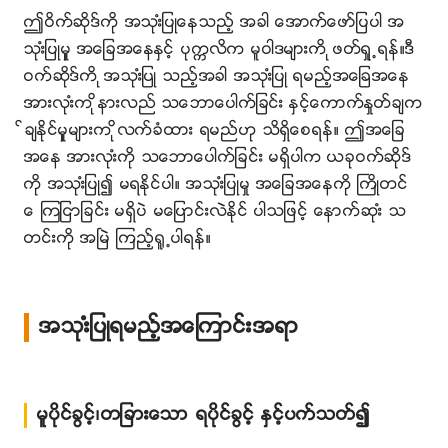
ဤဝိက္ဆိုဒ္ကို အသုးံျပဳေနသည့္ အခါ ေအာက္ေဖာ္ျပပါ အ
သုးံျပဳမူွ အေျခအေနႏွင့္ ပုကၠလိက မူဝါဒမ်ားကိ ုဖတ္ရႈ႕ရန္။ဒီ
ဝက္ဆိုဒ္ကိ ုအသုးံျပဳ သည့္အခါ အသုးံျပဳ ရမည့္အေျခအေန
အားလုးံက ိုနားလည္ သေဘာေပါက္ျခင္း ႏွင့္ေကာက္ႏႈတ္ခ်က
္ခ်ႏိုင္မူွမ်ားက ိုလက္ခံထား ရမည္ဟု သိရွိေစရန္။ ဤအေျခ
အေန အားလုးံကို သေဘာေပါက္ျခင္း မရွိပါက ယခုဝက္ဆိုဒ္
ကို အသုးံျပဳ၍ မရႏိုင္ပါ။ အသုးံျပဳမႈ အေျခအေနကို ႀကိဳတင္
ေ ၾကျငာျခင္း မရွိပဲ မေျပာင္းလဲႏိုင္ ပါသျဖင့္ ေနာက္ဆုးံ သ
တင္းကို အၿမဲ ၾကည့္႐ူ႕ပါရန္။
အသုးံျပဳရမည့္အေၾကာင္းအရာ
မူပိုင္ခြင့္၊တျခားေသာ ရပိုင္ခြင့္ ႏွင့္ပက္သတ္၍