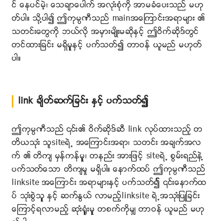
င္ ေနပင္မဲ့၊ ေသခ်ာေပါက္ အလုးံစုံကို အာမခံေပးသည္ မဟု
တ္ပါ။ သို႔ပါ၍ ဤကုမၸဏီသည္ mainအေၾကာင္းအရာမ်ား ၏
သတင္းေတြကို ဘယ္လို အမွားမ်ိဳးမဆိုႏွင့္ ဤဝိက္ဆိုဒ္တြင္
တင္ထားျခင္း မရွိမူွႏွင့္ ပက္သတ္၍ တာဝန္ ယူမည္ မဟုတ္
ပါ။
link ခ်ိတ္ဆက္ျခင္း ႏွင့္ ပက္သတ္၍
ဤကုမၸဏီသည္ ၎၏ ဝိက္ဆိုဒ္ဆီ link လုပ္ထားသည့္ တ
တိယသုးံ သူsiteရဲ႕ အေၾကာင္းအရာ၊ သတင္း အခ်က္အလ
က္ ၏ တိက် မွန္ကန္မူွ၊ တနည္း အားျဖင့္ siteရဲ႕ စြမ္းရည္နဲ႔
ပက္သတ္ေသာ တိက်မႈ မရွိပါ။ ေနာက္ထပ္ ဤကုမၸဏီသည္
linksite အေၾကာင္း အရာမ်ားႏွင့္ ပက္သတ္၍္ ၎ေနာက္ထ
ပ္ သုးံစြဲသူွ ႏွင့္ ဆက္ႏြယ္ လာမည့္linksite ရဲ႕အသုးံျပဳျခင္း
ေၾကာင့္ရလာမည့္ ဆုးံ႐ူံွးမူွ တစက္ကိုမွ် တာဝန္ ယူမည္ မဟု