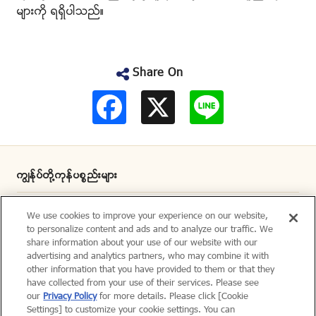
မ်ားကို ရရွိပါသည္။
Share On
F
L
a
i
c
n
e
e
b
o
o
ကြၽႏ္ုပ္တို႔ကုန္ပစၥည္းမ်ား
k
တီဗြီေၾကာ္ျငာ
We use cookies to improve your experience on our website,
to personalize content and ads and to analyze our traffic. We
ဆက္သြယ္ရန္
share information about your use of our website with our
advertising and analytics partners, who may combine it with
other information that you have provided to them or that they
ကြၽႏ္ုပ္တို႔အေၾကာင္း
have collected from your use of their services. Please see
our
Privacy Policy
for more details. Please click [Cookie
ေရရွည္တည္တံ့မႈ
Settings] to customize your cookie settings. You can