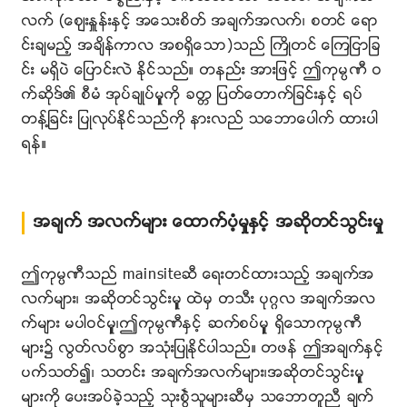
လက္ (ေဈးႏႉန္းႏွင့္ အေသးစိတ္ အခ်က္အလက္၊ စတင္ ေရာ
င္းခ်မည့္ အခ်ိန္ကာလ အစရွိေသာ)သည္ ႀကိဳတင္ ေၾကျငာျခ
င္း မရွိပဲ ေျပာင္းလဲ ႏိုင္သည္။ တနည္း အားျဖင့္ ဤကုမၸဏီ ဝ
က္ဆိုဒ္၏ စီမံ အုပ္ခ်ဳပ္မူွကို ခတၱ ျပတ္ေတာက္ျခင္းႏွင့္ ရပ္
တန႔္ျခင္း ျပဳလုပ္ႏိုင္သည္ကို နားလည္ သေဘာေပါက္ ထားပါ
ရန္။
အခ်က္ အလက္မ်ား ေထာက္ပံ့မႈႏွင့္ အဆိုတင္သြင္းမႈ
ဤကုမၸဏီသည္ mainsiteဆီ ေရးတင္ထားသည့္ အခ်က္အ
လက္မ်ား၊ အဆိုတင္သြင္းမူွ ထဲမွ တသီး ပုဂၢလ အခ်က္အလ
က္မ်ား မပါဝင္မူွ၊ဤကုမၸဏီႏွင့္ ဆက္စပ္မူွ ရွိေသာကုမၸဏီ
မ်ား၌ လြတ္လပ္စြာ အသုံးျပဳႏိုင္ပါသည္။ တဖန္ ဤအခ်က္ႏွင့္
ပက္သတ္၍၊ သတင္း အခ်က္အလက္မ်ား၊အဆိုတင္သြင္းမူွ
မ်ားကို ေပးအပ္ခဲ့သည့္ သုးစၤြဲသူမ်ားဆီမွ သေဘာတူညီ ခ်က္