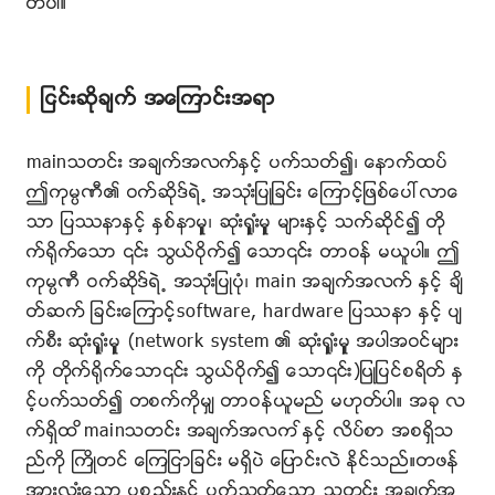
တ္ပါ။
ျငင္းဆိုခ်က္ အေၾကာင္းအရာ
mainသတင္း အခ်က္အလက္ႏွင့္ ပက္သတ္၍၊ ေနာက္ထပ္
ဤကုမၸဏီ၏ ဝက္ဆိုဒ္ရဲ႕ အသုးံျပဳျခင္း ေၾကာင့္ျဖစ္ေပၚလာေ
သာ ျပႆနာႏွင့္ ႏွစ္နာမူွ၊ ဆုးံ႐ူွးံမူွ မ်ားႏွင့္ သက္ဆိုင္၍ တို
က္႐ိုက္ေသာ ၎ သြယ္ဝိုက္၍ ေသာ၎ တာဝန္ မယူပါ။ ဤ
ကုမၸဏီ ဝက္ဆိုဒ္ရဲ႕ အသုးံျပဳပုံ၊ main အခ်က္အလက္ ႏွင့္ ခ်ိ
တ္ဆက္ ျခင္းေၾကာင့္software, hardware ျပႆနာ ႏွင့္ ပ်
က္စီး ဆုးံ႐ူွးံမူွ (network system ၏ ဆုးံ႐ူွးံမူွ အပါအဝင္မ်ား
ကို တိုက္႐ိုက္ေသာ၎ သြယ္ဝိုက္၍ ေသာ၎)ျပဳျပင္စရိတ္ ႏွ
င့္ပက္သတ္၍ တစက္ကိုမွ် တာဝန္ယူမည္ မဟုတ္ပါ။ အခု လ
က္ရွိထ ိmainသတင္း အခ်က္အလက ္ႏွင့္ လိပ္စာ အစရွိသ
ည္ကို ႀကိဳတင္ ေၾကျငာျခင္း မရွိပဲ ေျပာင္းလဲ ႏိုင္သည္။တဖန္
အားလုးံေသာ ပစၥည္းႏွင့္ ပက္သတ္ေသာ သတင္း အခ်က္အ