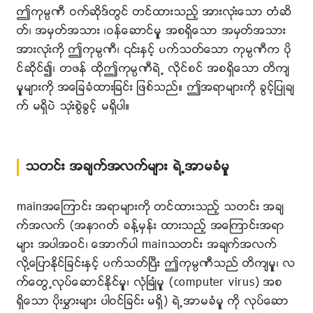
ဤကုမၸဏီ ဝက္ဆိုဒ္တြင္ တင္ထားသည့္ အားလုးံေသာ တံဆိ
တ္၊ အမွတ္အသား ၊ဝန္ေဆာင္မူွ အစရွိေသာ အမွတ္အသား
အားလုးံကို ဤကုမၸဏီ၊ ၎ႏွင့္ ပက္သတ္ေသာ ကုမၸဏီက ပို
င္ဆိုင္၍၊ တဖန္ ထိုဤကုမၸဏီရဲ႕ လိုင္စင္ အစရွိေသာ တိက်
မူွမ်ားကို အေျခခံထားျခင္း ျဖစ္သည္။ ဤအရာမ်ားကို ခြင့္ျပဳခ်
က္ မရွိပဲ သုးံစြဲခြင့္ မရွိပါ။
သတင္း အခ်က္အလက္မ်ား ရဲ႕အာမခံမူွ
mainအေၾကာင္း အရာမ်ားကို တင္ထားသည့္ သတင္း အခ်
က္အလက္ (အနာဂတ္ ခန႔္မွန္း ထားသည့္ အေၾကာင္းအရာ
မ်ား အပါအဝင္၊ ေအာက္ပါ mainသတင္း အခ်က္အလက္
လို႔ေျပာႏိုင္ျခင္းႏွင့္ ပက္သတ္ၿပီး ဤကုမၸဏီသည္ တိက်မူွ၊ လ
က္ေတြ႕လုပ္ေဆာင္ႏိုင္မူွ၊ လုံၿခဳံမူွ (computer virus) အစ
ရွိေသာ ပိုးမႊားမ်ား ပါဝင္ျခင္း မရွိ) ရဲ႕အာမခံမူွ ကို လုပ္ေဆာ