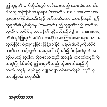
ဤကုမၸဏီ ဝက္ဆိုက္တြင္ တင္ထားသည့္ အားလုးံေသာ ပါဝ
င္သည့္ အၾကာင္းအရာမ်ား (ေအာက္ပါ main အေၾကာင္းအ
ရာမ်ား ပဲျဖစ္ပါသည္။)ႏွင့္ ပက္သတ္ေသာ တာဝန္သည္၊ ဤ
ကုမၸဏီ၏ ပိုင္ဆိုင္မူွ (သို႔မဟုတ္) ဤကုမၸဏီသည္ တတိယ
လူဆီက တင္ျပမူွ တာဝန္ကို ရရွိမည္။သို႔ပါ၍ unicharmကုမၸ
ဏီ၏ ခြင့္ျပဳခ်က္ မပါပဲ ဝိက္ဆိုဒ္ အေၾကာင္းအရာမ်ား အားအ
သုးံျပဳျခင္း မိတၱဴကူးျခင္း ျဖန႔္ေဝျခင္း မရပါ။ဒါပင္မဲ့ကိုယ္ပိုင္
တသီး တသန႔္တြက္ အေရးေပၚ လိုအပ္၍ ဒီဝန္းထဲမွာပဲ အ
သုးံျပဳမည္ ဆိုပါက ထိုေဖာက္သည္ အေနနဲ႔ တစိတ္တပိုင္းကို
အသုးံျပဳ ႏိုင္ပင္မဲ့ ဤကုမၸဏီသည္ ထိုေဖာက္သည္ကို
တတိယလူရဲ႕ ရပိုင္ခြင့္ က်ဴးေက်ာ္ ဝင္ေရာက္ႏိုင္ သည္ဟု
အာမၿခံခင္း မဟုတ္ပါ။
အမွတ္အသား